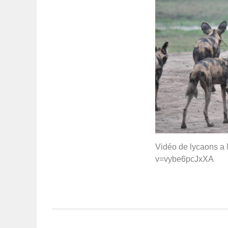
Vidéo de lycaons a
v=vybe6pcJxXA