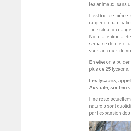
les animaux, sans u
Il est tout de même
ranger du parc nation
une situation dange
Notre attention a ét
semaine dernière pa
vues au cours de not
En effet on a pu dén
plus de 25 lycaons.
Les lycaons, appe
Australe, sont en v
Il ne reste actuelle
naturels sont quoti
par l’expansion des 