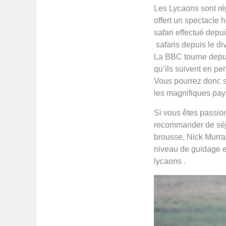
Les Lycaons sont rép
offert un spectacle
safari effectué dep
safaris depuis le di
La BBC tourne depu
qu’ils suivent en p
Vous pourrez donc s
les magnifiques pa
Si vous êtes passio
recommander de séj
brousse, Nick Murra
niveau de guidage e
lycaons .